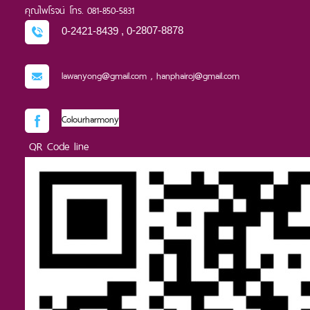
คุณไพโรจน์ โทร. 081-850-5831
0-2421-8439 , 0
-2807-8878
lawanyong@gmail.com , hanphairoj@gmail.com
Colourharmony
QR Code line